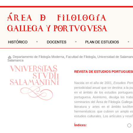
Departamento de
Filología Moderna
,
Facultad de Filología
,
Universidad de Salaman
Salamanca
REVISTA DE ESTUDIOS PORTUGUES
Nacida en el año de 2001,
Estudios Por
periodicidad anual que se destina a la p
en el ámbito de los estudios portuguese
portuguesa. Asimismo, divulga los traba
seminarios del Área de Filología Gallega
literatura y artes en el ámbito lusófo
hermenéuticos que cubren un amplo espec
estudios culturales. Los artículos y rese
Índices: