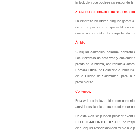
jurisdicción que pudiese corresponderle.
3. Cláusula de limitación de responsabili
La empresa no ofrece ninguna garantía d
error. Tampoco será responsable en cuan
cuanto a la exactitud, lo completo o la c
Ámbito.
Cualquier contenido, acuerdo, contrato 
Los visitantes de esta web y cualquier 
preste en la misma, con renuncia expres
Cámara Oficial de Comercio e Industria
de la Ciudad de Salamanca, para la re
presentarse.
Contenido.
Esta web no incluye sitios con conteni
actividades ilegales o que pueden ser c
En esta web se pueden publicar eventu
FILOLOGIAPORTUGUESA.ES no responde 
de cualquier responsabilidad frente a la