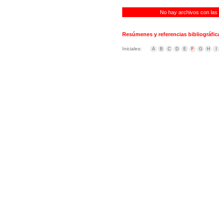
No hay archivos con las
Resúmenes y referencias bibliográfic
Iniciales:
A
B
C
D
E
F
G
H
I