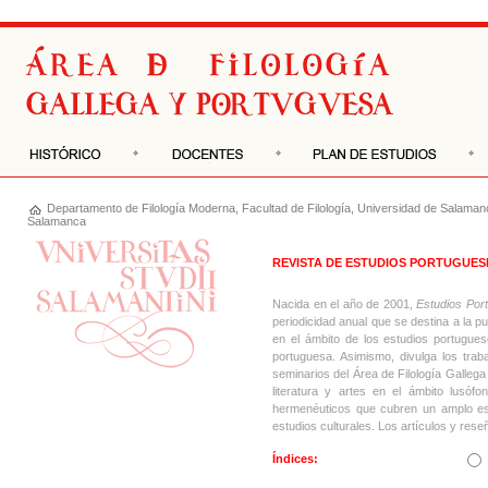
Departamento de
Filología Moderna
,
Facultad de Filología
,
Universidad de Salaman
Salamanca
REVISTA DE ESTUDIOS PORTUGUES
Nacida en el año de 2001,
Estudios Por
periodicidad anual que se destina a la p
en el ámbito de los estudios portuguese
portuguesa. Asimismo, divulga los traba
seminarios del Área de Filología Gallega
literatura y artes en el ámbito lusófo
hermenéuticos que cubren un amplo espec
estudios culturales. Los artículos y rese
Índices: