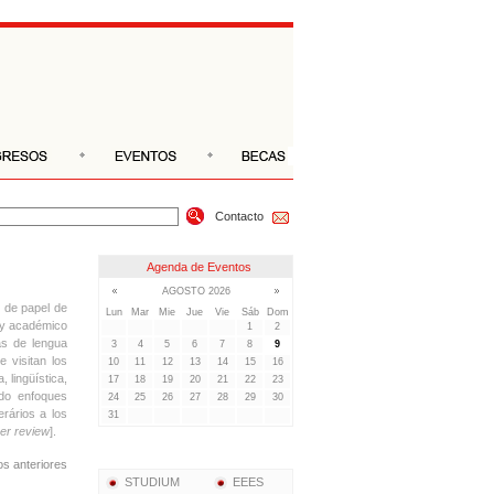
Contacto
e de papel de
o y académico
nas de lengua
e visitan los
 lingüística,
ndo enfoques
erários a los
er review
].
s anteriores
STUDIUM
EEES