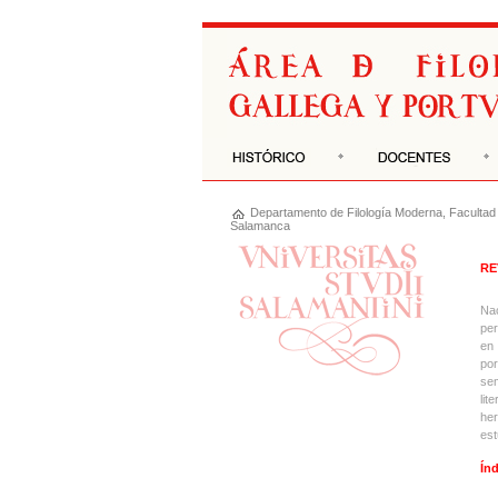
Departamento de
Filología Moderna
,
Facultad 
Salamanca
RE
Nac
per
en 
por
sem
lit
her
est
Índ