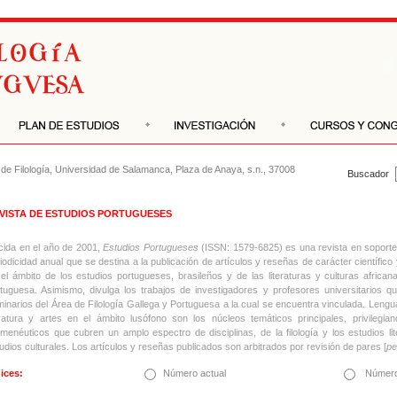
de Filología
,
Universidad de Salamanca
, Plaza de Anaya, s.n., 37008
Buscador
VISTA DE ESTUDIOS PORTUGUESES
ida en el año de 2001,
Estudios Portugueses
(ISSN: 1579-6825)
es una revista en soport
iodicidad anual que se destina a la publicación de artículos y reseñas de carácter científic
el ámbito de los estudios portugueses, brasileños y de las literaturas y culturas africa
tuguesa. Asimismo, divulga los trabajos de investigadores y profesores universitarios qu
inarios del Área de Filología Gallega y Portuguesa a la cual se encuentra vinculada. Lengua,
eratura y artes en el ámbito lusófono son los núcleos temáticos principales, privilegia
menéuticos que cubren un amplo espectro de disciplinas, de la filología y los estudios lit
udios culturales. Los artículos y reseñas publicados son arbitrados por revisión de pares [
pe
ices:
Número actual
Número