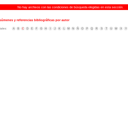
No hay archivos con las condiciones de búsqueda elegidas en esta sección.
súmenes y referencias bibliográficas por autor
iales:
A
B
C
D
E
F
G
H
I
J
K
L
M
N
Ñ
O
P
Q
R
S
T
U
W
X
Y