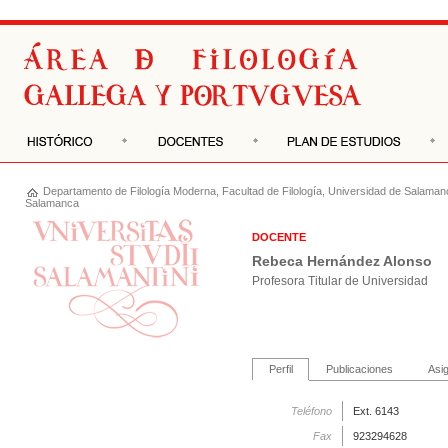
Departamento de
Filología Moderna
,
Facultad de Filología
,
Universidad de Salaman
Salamanca
DOCENTE
Rebeca Hernández Alonso
Profesora Titular de Universidad
Perfil
Publicaciones
Asi
Teléfono
Ext. 6143
Fax
923294628