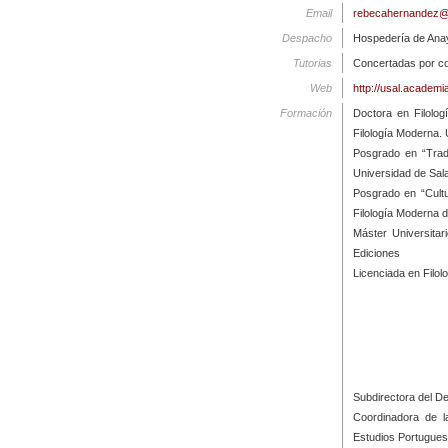
Email
rebecahernandez@
Despacho
Hospedería de Ana
Tutorias
Concertadas por co
Web
http://usal.acade
Formación
Doctora en Filolog
Filología Moderna.
Posgrado en “Tradu
Universidad de Sa
Posgrado en “Cultu
Filología Moderna 
Máster Universitar
Ediciones
Licenciada en Filo
Subdirectora del D
Coordinadora de la
Estudios Portugues