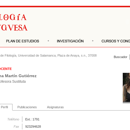
de Filología
,
Universidad de Salamanca
, Plaza de Anaya, s.n., 37008
Buscador
OCENTE
a Martín Gutiérrez
ofesora Sustituta
Perfil
Publicaciones
Asignaturas
Teléfono
Ext.: 1791
Fax
923294628