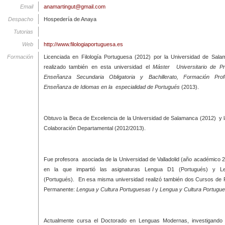
Email
anamartingut@gmail.com
Despacho
Hospedería de Anaya
Tutorias
Web
http://www.filologiaportuguesa.es
Formación
Licenciada en Filología Portuguesa (2012) por la Universidad de Sal
realizado también en esta universidad el
Máster Universitario de Pr
Enseñanza Secundaria Obligatoria y Bachillerato, Formación Prof
Enseñanza de Idiomas en la especialidad de Portugués
(2013).
Obtuvo la Beca de Excelencia de la Universidad de Salamanca (2012) y 
Colaboración Departamental (2012/2013).
Fue profesora asociada de la Universidad de Valladolid (año académico 
en la que impartió las asignaturas Lengua D1 (Portugués) y 
(Portugués). En esa misma universidad realizó también dos Cursos de
Permanente:
Lengua y Cultura Portuguesas
I
y
Lengua y Cultura Portugue
Actualmente cursa el Doctorado en Lenguas Modernas, investigando 