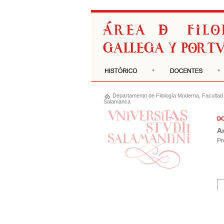
Departamento de
Filología Moderna
,
Facultad 
Salamanca
D
An
Pr