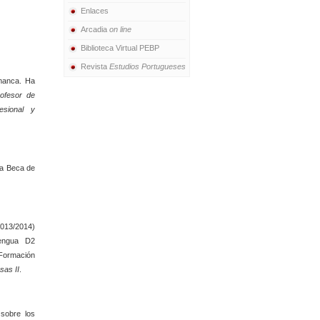
Enlaces
Arcadia
on line
Biblioteca Virtual PEBP
Revista
Estudios Portugueses
amanca. Ha
ofesor de
esional y
la Beca de
2013/2014)
Lengua D2
 Formación
sas II
.
sobre los