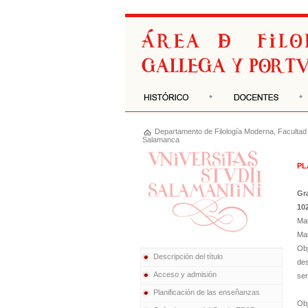
Departamento de
Filología Moderna
,
Facultad 
Salamanca
PL
Gr
10
Mar
Mar
Obj
Descripción del título
des
Acceso y admisión
sem
Planificación de las enseñanzas
Obj