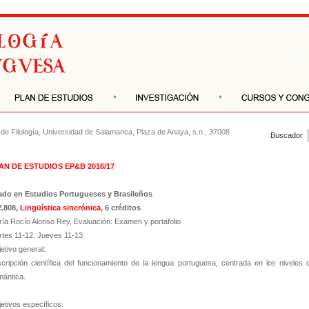
de Filología
,
Universidad de Salamanca
, Plaza de Anaya, s.n., 37008
Buscador
AN DE ESTUDIOS EP&B 2016/17
ado en Estudios Portugueses y Brasileños
2.808,
Lingüística sincrónica
, 6 créditos
ía Rocío Alonso Rey, Evaluación: Examen y portafolio
tes 11-12, Jueves 11-13
etivo general:
cripción científica del funcionamiento de la lengua portuguesa, centrada en los niveles 
ántica.
etivos específicos: