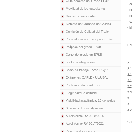
Guía docente del Grado EP&B
- c
Movilidad de los estudiantes
- c
- c
Salidas profesionales
- c
Sistema de Garantía de Calidad
- i
Comisión de Calidad del Título
Presentación de trabajos escritos
Con
Políptico del grado EP&B
Cartel del grado en EP&B
1.-
Lecturas obligatorias
2.-
2.1
Bolsa de trabajo · Área FGyP
2.1
Exámenes CAPLE · UL/USAL
2.1
Publicar en la academia
2.2
2.3
Elegir editor o editorial
3.-
Visibilidad académica: 10 consejos
3.1
Sexenios de investigación
3.2
Autoinforme RA 2010/2015
Con
Autoinforme RA 2017/2022
Pioneras & inquilinas