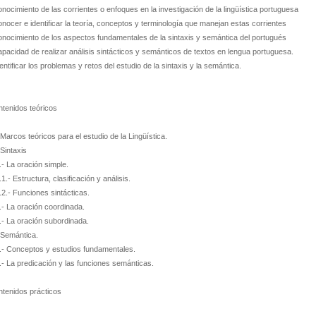
onocimiento de las corrientes o enfoques en la investigación de la lingüística portuguesa
onocer e identificar la teoría, conceptos y terminología que manejan estas corrientes
onocimiento de los aspectos fundamentales de la sintaxis y semántica del portugués
apacidad de realizar análisis sintácticos y semánticos de textos en lengua portuguesa.
dentificar los problemas y retos del estudio de la sintaxis y la semántica.
tenidos teóricos
 Marcos teóricos para el estudio de la Lingüística.
 Sintaxis
.- La oración simple.
.1.- Estructura, clasificación y análisis.
.2.- Funciones sintácticas.
.- La oración coordinada.
.- La oración subordinada.
 Semántica.
.- Conceptos y estudios fundamentales.
.- La predicación y las funciones semánticas.
tenidos prácticos